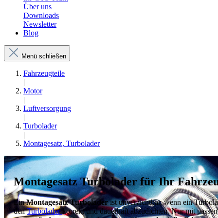
Über uns
Downloads
Newsletter
Blog
Menü schließen
Fahrzeugteile
|
Motor
|
Luftversorgung
|
Turbolader
|
Montagesatz, Turbolader
Montagesatz Turbolader für Ihr Fahrze
Ein
Montagesatz Turbolader
ist unverzichtbar, wenn ein Turbol
den
Turbolader
korrekt und dauerhaft abzudichten. Nur mit passen