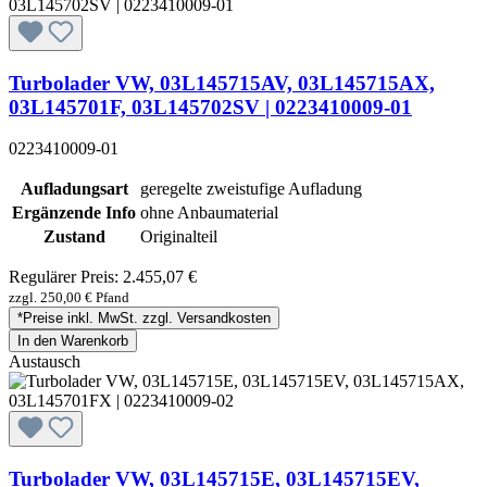
Turbolader VW, 03L145715AV, 03L145715AX,
03L145701F, 03L145702SV | 0223410009-01
0223410009-01
Aufladungsart
geregelte zweistufige Aufladung
Ergänzende Info
ohne Anbaumaterial
Zustand
Originalteil
Regulärer Preis:
2.455,07 €
zzgl. 250,00 € Pfand
*Preise inkl. MwSt. zzgl. Versandkosten
In den Warenkorb
Austausch
Turbolader VW, 03L145715E, 03L145715EV,