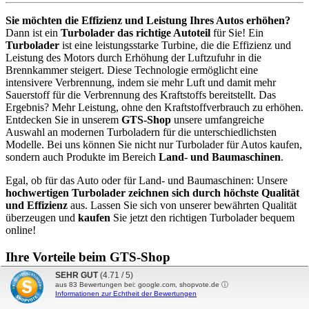
Sie möchten die Effizienz und Leistung Ihres Autos erhöhen?
Dann ist ein
Turbolader das richtige Autoteil
für Sie! Ein
Turbolader
ist eine leistungsstarke Turbine, die die Effizienz und
Leistung des Motors durch Erhöhung der Luftzufuhr in die
Brennkammer steigert. Diese Technologie ermöglicht eine
intensivere Verbrennung, indem sie mehr Luft und damit mehr
Sauerstoff für die Verbrennung des Kraftstoffs bereitstellt. Das
Ergebnis? Mehr Leistung, ohne den Kraftstoffverbrauch zu erhöhen.
Entdecken Sie in unserem
GTS-Shop
unsere umfangreiche
Auswahl an modernen Turboladern für die unterschiedlichsten
Modelle. Bei uns können Sie nicht nur Turbolader für Autos kaufen,
sondern auch Produkte im Bereich
Land- und Baumaschinen
.
Egal, ob für das Auto oder für Land- und Baumaschinen: Unsere
hochwertigen Turbolader zeichnen sich durch höchste Qualität
und Effizienz
aus. Lassen Sie sich von unserer bewährten Qualität
überzeugen und
kaufen
Sie jetzt den richtigen Turbolader bequem
online!
Ihre Vorteile beim GTS-Shop
SEHR GUT
(4.71 / 5)
Entscheiden
Sie sich für GTS-Shop, entscheiden Sie sich für mehr
aus
83
Bewertungen bei: google.com, shopvote.de ⓘ
Informationen zur Echtheit der Bewertungen
Power, Effizienz und Nachhaltigkeit. Ihr Auto verdient nur das
Beste
!