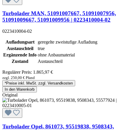
Turbolader MAN, 51091007667, 51091007956,
51091009667, 51091009956 | 0223410004-02
0223410004-02
Aufladungsart
geregelte zweistufige Aufladung
Austauschteil
true
Ergänzende Info
ohne Anbaumaterial
Zustand
Austauschteil
Regulärer Preis:
1.865,97 €
zzgl. 250,00 € Pfand
*Preise inkl. MwSt. zzgl. Versandkosten
In den Warenkorb
Original
Turbolader Opel, 861073, 95519838, 9508343,