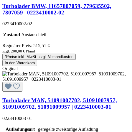
Turbolader BMW, 11657807059, 779635502,
7807059 | 0223410002-02
0223410002-02
Zustand
Austauschteil
Regulärer Preis:
515,51 €
zzgl. 200,00 € Pfand
*Preise inkl. MwSt. zzgl. Versandkosten
In den Warenkorb
Original
Turbolader MAN, 51091007702, 51091007957,
51091009702, 51091009957 | 0223410003-01
0223410003-01
Aufladungsart
geregelte zweistufige Aufladung