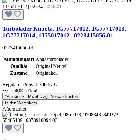
Turbolader Kubota, 1G77717012, 1G77717013,
1G77717014, 1J75017012 | 0223415056-01
0223415056-01
Aufladungsart
Abgasturbolader
Qualität
Original Neuteil
Zustand
Originalteil
Regulärer Preis:
1.300,67 €
zzgl. 250,00 € Pfand
*Preise inkl. MwSt. zzgl. Versandkosten
In den Warenkorb
Aftermarket