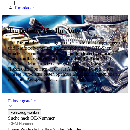
|
Turbolader
Turbolader für Ihr Auto
Ein
Turbolader
ist wichtig, wenn Sie Motorleistung steigern
und Kraftstoffverbrauch senken möchten. Im GTS-Shop
erhalten Sie eine große
Auswahl an hochwertigen und
wiederaufbereiteten Turboladern für Ihr Auto
– von
führenden Marken wie Garrett, BorgWarner, Mitsubishi,
Holset oder Continental. Ob für Alltag oder Performance:
Unsere Turbolader bieten optimale Effizienz, Langlebigkeit
und volle Passgenauigkeit.
Fahrzeugsuche
Fahrzeug wählen
Suche nach OE-Nummer
Keine Produkte für Ihre Suche gefunden