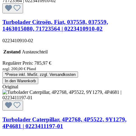
Turbolader Citroën, Fiat, 037558, 037559,
1463015080, 71723564 | 0223410910-02
0223410910-02
Zustand
Austauschteil
Regulärer Preis:
785,97 €
zzgl. 200,00 € Pfand
*Preise inkl. MwSt. zzgl. Versandkosten
In den Warenkorb
Original
Turbolader Caterpillar, 4P2768, 4P5522, 9Y1279,
4P4681 | 0223411197-01