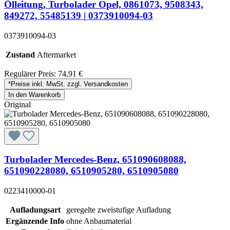
Ölleitung, Turbolader Opel, 0861073, 9508343,
849272, 55485139 | 0373910094-03
0373910094-03
Zustand
Aftermarket
Regulärer Preis:
74,91 €
*Preise inkl. MwSt. zzgl. Versandkosten
In den Warenkorb
Original
Turbolader Mercedes-Benz, 651090608088,
651090228080, 6510905280, 6510905080
0223410000-01
Aufladungsart
geregelte zweistufige Aufladung
Ergänzende Info
ohne Anbaumaterial