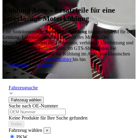
Kühlung Auto – Ersatzteile für eine
zuverlässige Motorkühlung
Eine funktionierende
Auto Motorkühlung
ist entscheidend für die
Leistung, Lebensdauer und Sicherheit des Motors. Der
Motorkühler
reguliert die Temperatur, verhindert Überhitzung und
schützt vor teuren Folgeschäden. Im GTS-Shop finden Sie
hochwertige Ersatzteile für die Kühlung im Auto, von klassischen
Kühlern Motor über
Ladeluftkühler
bis hin
zu
Ölkühlern
und
Lüftern
.
Fahrzeugsuche
Fahrzeug wählen
Suche nach OE-Nummer
Keine Produkte für Ihre Suche gefunden
finden
Fahrzeug wählen
×
PKW