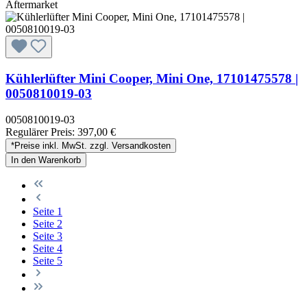
Aftermarket
Kühlerlüfter Mini Cooper, Mini One, 17101475578 |
0050810019-03
0050810019-03
Regulärer Preis:
397,00 €
*Preise inkl. MwSt. zzgl. Versandkosten
In den Warenkorb
Seite
1
Seite
2
Seite
3
Seite
4
Seite
5