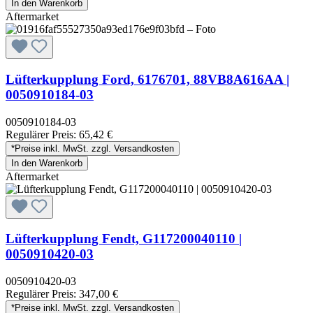
In den Warenkorb
Aftermarket
Lüfterkupplung Ford, 6176701, 88VB8A616AA |
0050910184-03
0050910184-03
Regulärer Preis:
65,42 €
*Preise inkl. MwSt. zzgl. Versandkosten
In den Warenkorb
Aftermarket
Lüfterkupplung Fendt, G117200040110 |
0050910420-03
0050910420-03
Regulärer Preis:
347,00 €
*Preise inkl. MwSt. zzgl. Versandkosten