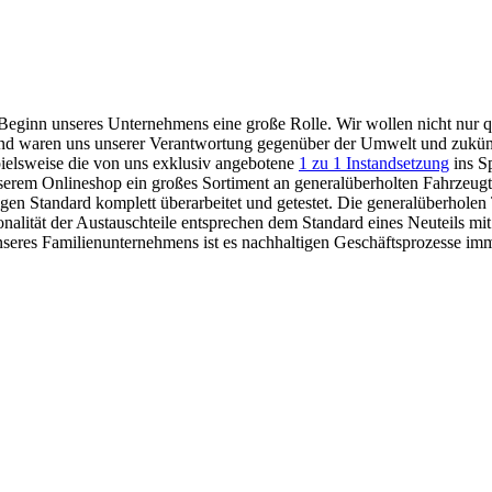
 Beginn unseres Unternehmens eine große Rolle. Wir wollen nicht nur qu
 und waren uns unserer Verantwortung gegenüber der Umwelt und zukünf
pielsweise die von uns exklusiv angebotene
1 zu 1 Instandsetzung
ins Sp
nserem Onlineshop ein großes Sortiment an generalüberholten Fahrzeugt
igen Standard komplett überarbeitet und getestet. Die generalüberhole
alität der Austauschteile entsprechen dem Standard eines Neuteils mit
seres Familienunternehmens ist es nachhaltigen Geschäftsprozesse imm