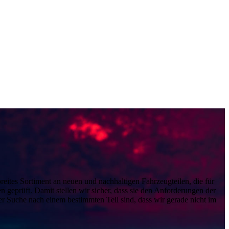
ites Sortiment an neuen und nachhaltigen Fahrzeugteilen, die für
 geprüft. Damit stellen wir sicher, dass sie den Anforderungen der
 der Suche nach einem bestimmten Teil sind, dass wir gerade nicht im