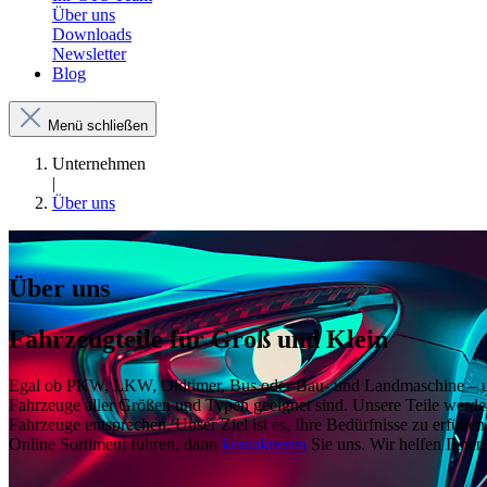
Über uns
Downloads
Newsletter
Blog
Menü schließen
Unternehmen
|
Über uns
Über uns
Fahrzeugteile für Groß und Klein
Egal ob PKW, LKW, Oldtimer, Bus oder Bau- und Landmaschine – unser
Fahrzeuge aller Größen und Typen geeignet sind. Unsere Teile werden 
Fahrzeuge entsprechen. Unser Ziel ist es, Ihre Bedürfnisse zu erfülle
Online Sortiment führen, dann
kontaktieren
Sie uns. Wir helfen Ihnen