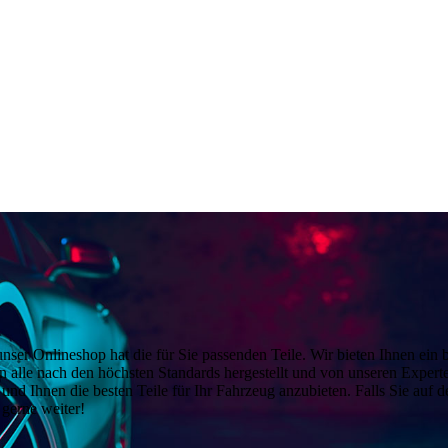
 Onlineshop hat die für Sie passenden Teile. Wir bieten Ihnen ein bre
alle nach den höchsten Standards hergestellt und von unseren Experten
n und Ihnen die besten Teile für Ihr Fahrzeug anzubieten. Falls Sie auf
 gerne weiter!