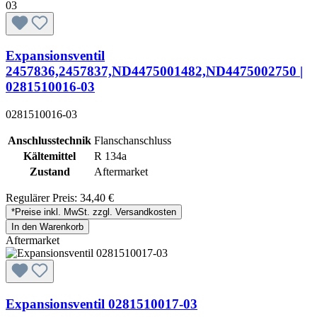
Expansionsventil
2457836,2457837,ND4475001482,ND4475002750 |
0281510016-03
0281510016-03
Anschlusstechnik
Flanschanschluss
Kältemittel
R 134a
Zustand
Aftermarket
Regulärer Preis:
34,40 €
*Preise inkl. MwSt. zzgl. Versandkosten
In den Warenkorb
Aftermarket
Expansionsventil 0281510017-03