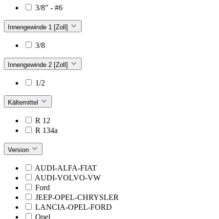
3/8" - #6
Innengewinde 1 [Zoll]
3/8
Innengewinde 2 [Zoll]
1/2
Kältemittel
R 12
R 134a
Version
AUDI-ALFA-FIAT
AUDI-VOLVO-VW
Ford
JEEP-OPEL-CHRYSLER
LANCIA-OPEL-FORD
Opel