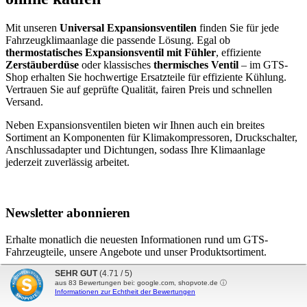
Mit unseren
Universal Expansionsventilen
finden Sie für jede
Fahrzeugklimaanlage die passende Lösung. Egal ob
thermostatisches Expansionsventil mit Fühler
, effiziente
Zerstäuberdüse
oder klassisches
thermisches Ventil
– im GTS-
Shop erhalten Sie hochwertige Ersatzteile für effiziente Kühlung.
Vertrauen Sie auf geprüfte Qualität, fairen Preis und schnellen
Versand.
Neben Expansionsventilen bieten wir Ihnen auch ein breites
Sortiment an Komponenten für Klimakompressoren, Druckschalter,
Anschlussadapter und Dichtungen, sodass Ihre Klimaanlage
jederzeit zuverlässig arbeitet.
Newsletter abonnieren
Erhalte monatlich die neuesten Informationen rund um GTS-
Fahrzeugteile, unsere Angebote und unser Produktsortiment.
SEHR GUT
(4.71 / 5)
aus
83
Bewertungen bei: google.com, shopvote.de ⓘ
Diese Seite ist durch reCAPTCHA geschützt und es gelten die
Informationen zur Echtheit der Bewertungen
Datenschutzrichtlinie
und
Nutzungsbedingungen
.