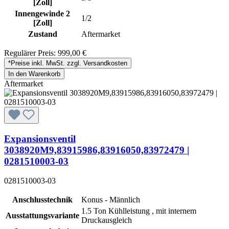
[Zoll]
Innengewinde 2
1/2
[Zoll]
Zustand
Aftermarket
Regulärer Preis:
999,00 €
*Preise inkl. MwSt. zzgl. Versandkosten
In den Warenkorb
Aftermarket
Expansionsventil
3038920M9,83915986,83916050,83972479 |
0281510003-03
0281510003-03
Anschlusstechnik
Konus - Männlich
1.5 Ton Kühlleistung , mit internem
Ausstattungsvariante
Druckausgleich