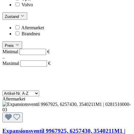
Volvo
Zustand
Aftermarket
Brandneu
Preis
Minimal
€
–
Maximal
€
Aftermarket
Expansionsventil 9967925, 6257430, 3540211M1 |