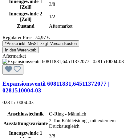
Innengewinde 1
3/8
[Zoll]
Innengewinde 2
1/2
[Zoll]
Zustand
Aftermarket
Regulärer Preis:
74,97 €
*Preise inkl. MwSt. zzgl. Versandkosten
In den Warenkorb
Aftermarket
Expansionsventil 60811831,64511372077 |
0281510004-03
0281510004-03
Anschlusstechnik
O-Ring - Männlich
2 Ton Kühlleistung , mit externem
Ausstattungsvariante
Druckausgleich
Innengewinde 1
3/8