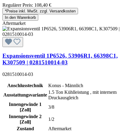
Regulärer Preis:
108,40 €
*Preise inkl. MwSt. zzgl. Versandkosten
In den Warenkorb
Aftermarket
Expansionsventil 1P6526, 53906R1, 66398C1,
K307509 | 0281510014-03
0281510014-03
Anschlusstechnik
Konus - Männlich
1.5 Ton Kühlleistung , mit internem
Ausstattungsvariante
Druckausgleich
Innengewinde 1
3/8
[Zoll]
Innengewinde 2
1/2
[Zoll]
Zustand
Aftermarket