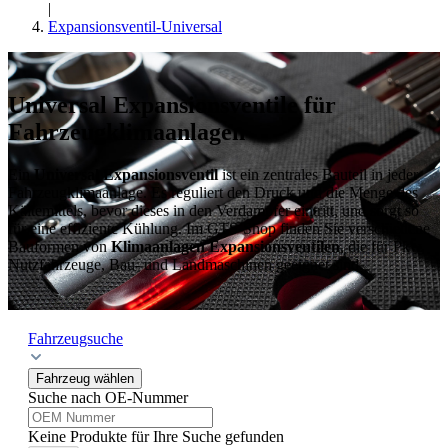
|
Expansionsventil-Universal
Universal Expansionsventile für
Fahrzeugklimaanlagen
Ein
Universal Expansionsventil
ist ein zentrales Bauteil in jeder
Fahrzeugklimaanlage. Es reguliert den Druck und die Menge des
Kältemittels, bevor dieses in den Verdampfer eintritt, und sorgt so
für eine effiziente Kühlung. Im GTS-Shop finden Sie verschiedene
Bauformen von
Klimaanlagen Expansionsventilen
, die für Pkw,
Nutzfahrzeuge, Bau- und Landmaschinen geeignet sind.
Fahrzeugsuche
Fahrzeug wählen
Suche nach OE-Nummer
Keine Produkte für Ihre Suche gefunden