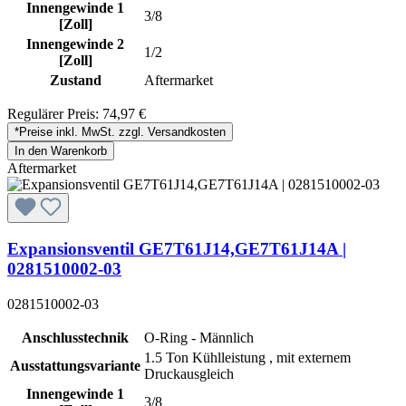
Innengewinde 1
3/8
[Zoll]
Innengewinde 2
1/2
[Zoll]
Zustand
Aftermarket
Regulärer Preis:
74,97 €
*Preise inkl. MwSt. zzgl. Versandkosten
In den Warenkorb
Aftermarket
Expansionsventil GE7T61J14,GE7T61J14A |
0281510002-03
0281510002-03
Anschlusstechnik
O-Ring - Männlich
1.5 Ton Kühlleistung , mit externem
Ausstattungsvariante
Druckausgleich
Innengewinde 1
3/8