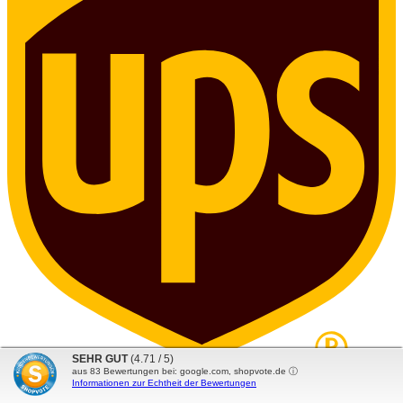
SEHR GUT
(4.71 / 5)
aus
83
Bewertungen bei: google.com, shopvote.de ⓘ
Informationen zur Echtheit der Bewertungen
Datenschutz