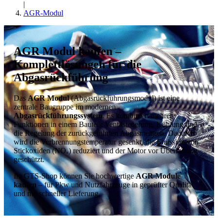
|
AGR-Modul
AGR Modul kaufen –
Komplettlösungen für die
Abgasrückführung
Das
AGR Modul
(Abgasrückführungsmodul) ist eine
zentrale Baugruppe im modernen
Abgasrückführungssystem
. Es kombiniert mehrere
Funktionen in einem Bauteil: Ventilsteuerung, Kühlung und
die Regelung der zurückgeführten Abgasmengen. Dadurch
wird die Verbrennungstemperatur gesenkt, die Emission von
Stickoxiden (NOₓ) reduziert und der Motor vor Überlastung
geschützt.
Im GTS-Shop können Sie hochwertige
AGR Module
kaufen
– für Pkw und Nutzfahrzeuge in geprüfter Qualität
und mit schneller Lieferung.