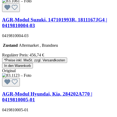
AGR-Modul Suzuki, 147101993R, 1811167JG4 |
0419810004-03
0419810004-03
Zustand
Aftermarket , Brandneu
Regulärer Preis:
456,74 €
*Preise inkl. MwSt. zzgl. Versandkosten
In den Warenkorb
Original
AGR-Modul Hyundai, Kia, 284202A770 |
0419810005-01
0419810005-01