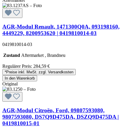
Aftermarket
AGR-Modul Renault, 1471300Q0A, 093198160,
4449229, 8200953620 | 0419810014-03
0419810014-03
Zustand
Aftermarket , Brandneu
Regulärer Preis:
284,59 €
*Preise inkl. MwSt. zzgl. Versandkosten
In den Warenkorb
Original
AGR-Modul Citroën, Ford, 09807593080,
9807593080, DS7Q9D475DA, DSZQ9D475DA |
0419810015-01