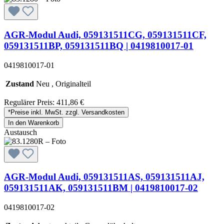
AGR-Modul Audi, 059131511CG, 059131511CF,
059131511BP, 059131511BQ | 0419810017-01
0419810017-01
Zustand
Neu , Originalteil
Regulärer Preis:
411,86 €
*Preise inkl. MwSt. zzgl. Versandkosten
In den Warenkorb
Austausch
AGR-Modul Audi, 059131511AS, 059131511AJ,
059131511AK, 059131511BM | 0419810017-02
0419810017-02