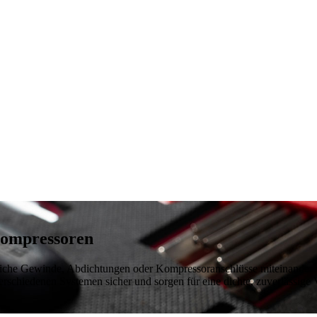
Kompressoren
edliche Gewinde, Abdichtungen oder Kompressoranschlüsse miteinande
erschiedenen Systemen sicher und sorgen für eine dichte, zuverlässige