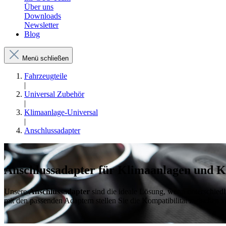
Über uns
Downloads
Newsletter
Blog
Menü schließen
Fahrzeugteile
|
Universal Zubehör
|
Klimaanlage-Universal
|
Anschlussadapter
Anschlussadapter für Klimaanlagen und 
Unsere
Anschlussadapter
sind die ideale Lösung, wenn unterschi
mit den passenden Adaptern stellen Sie die Kompatibilität zwischen v