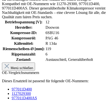
Kompatibel mit OE-Nummern wie 11270-29300, 977011D400,
977011D400AS. Dieser generalüberholte Klimakompressor vereint
Nachhaltigkeit mit OE-Standards – eine clevere Lösung für alle, die
Qualität zum fairen Preis suchen.
Betriebsspannung [V]:
12
Hersteller:
Doowon
Kompressor-ID:
6SBU16
Kompressoröl:
PAG 46
Kältemittel:
R 134a
Riemenscheiben-Ø [mm]:
119
Rippenanzahl:
6
Zustand:
Austauschteil, Generalüberholt
Menü schließen
OE-Vergleichsnummern
Dieses Ersatzteil ist passend für folgende OE-Nummern:
977011D400
1127029300
977011D400AS