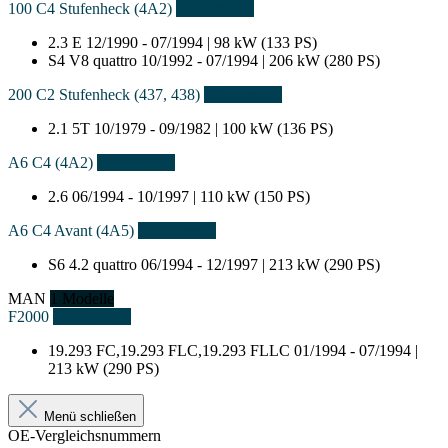
100 C4 Stufenheck (4A2)
2 Fahrzeuge
2.3 E
12/1990 - 07/1994 | 98 kW (133 PS)
S4 V8 quattro
10/1992 - 07/1994 | 206 kW (280 PS)
200 C2 Stufenheck (437, 438)
1 Fahrzeuge
2.1 5T
10/1979 - 09/1982 | 100 kW (136 PS)
A6 C4 (4A2)
1 Fahrzeuge
2.6
06/1994 - 10/1997 | 110 kW (150 PS)
A6 C4 Avant (4A5)
1 Fahrzeuge
S6 4.2 quattro
06/1994 - 12/1997 | 213 kW (290 PS)
MAN
1 Modelle
F2000
1 Fahrzeuge
19.293 FC,19.293 FLC,19.293 FLLC
01/1994 - 07/1994 |
213 kW (290 PS)
Menü schließen
OE-Vergleichsnummern