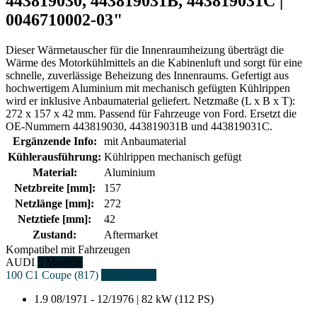
443819030, 443819031B, 443819031C |
0046710002-03"
Dieser Wärmetauscher für die Innenraumheizung überträgt die
Wärme des Motorkühlmittels an die Kabinenluft und sorgt für eine
schnelle, zuverlässige Beheizung des Innenraums. Gefertigt aus
hochwertigem Aluminium mit mechanisch gefügten Kühlrippen
wird er inklusive Anbaumaterial geliefert. Netzmaße (L x B x T):
272 x 157 x 42 mm. Passend für Fahrzeuge von Ford. Ersetzt die
OE-Nummern 443819030, 443819031B und 443819031C.
Ergänzende Info:
mit Anbaumaterial
Kühlerausführung:
Kühlrippen mechanisch gefügt
Material:
Aluminium
Netzbreite [mm]:
157
Netzlänge [mm]:
272
Netztiefe [mm]:
42
Zustand:
Aftermarket
Kompatibel mit Fahrzeugen
AUDI
5 Modelle
100 C1 Coupe (817)
1 Fahrzeuge
1.9
08/1971 - 12/1976 | 82 kW (112 PS)