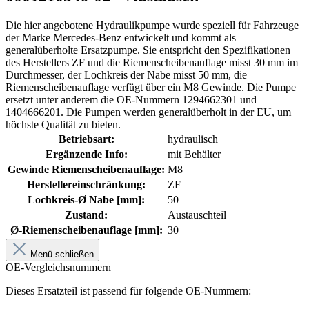
Die hier angebotene Hydraulikpumpe wurde speziell für Fahrzeuge
der Marke Mercedes-Benz entwickelt und kommt als
generalüberholte Ersatzpumpe. Sie entspricht den Spezifikationen
des Herstellers ZF und die Riemenscheibenauflage misst 30 mm im
Durchmesser, der Lochkreis der Nabe misst 50 mm, die
Riemenscheibenauflage verfügt über ein M8 Gewinde. Die Pumpe
ersetzt unter anderem die OE-Nummern 1294662301 und
1404666201. Die Pumpen werden generalüberholt in der EU, um
höchste Qualität zu bieten.
Betriebsart:
hydraulisch
Ergänzende Info:
mit Behälter
Gewinde Riemenscheibenauflage:
M8
Herstellereinschränkung:
ZF
Lochkreis-Ø Nabe [mm]:
50
Zustand:
Austauschteil
Ø-Riemenscheibenauflage [mm]:
30
Menü schließen
OE-Vergleichsnummern
Dieses Ersatzteil ist passend für folgende OE-Nummern: