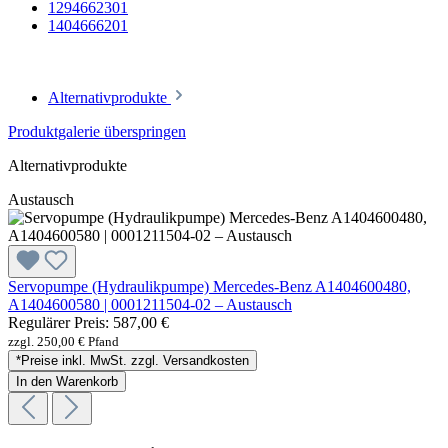
1294662301
1404666201
Alternativprodukte
Produktgalerie überspringen
Alternativprodukte
Austausch
Servopumpe (Hydraulikpumpe) Mercedes-Benz A1404600480,
A1404600580 | 0001211504-02 – Austausch
Regulärer Preis:
587,00 €
zzgl. 250,00 € Pfand
*Preise inkl. MwSt. zzgl. Versandkosten
In den Warenkorb