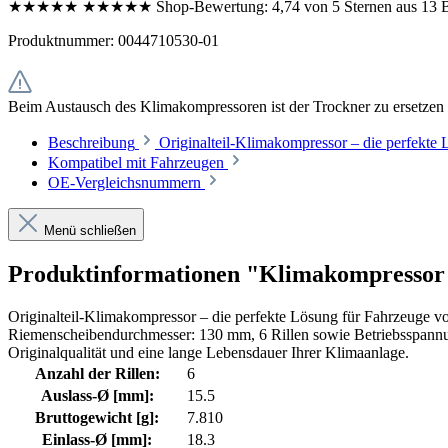
★★★★★
★★★★★
Shop-Bewertung:
4,74 von 5 Sternen aus 13
Produktnummer:
0044710530-01
Beim Austausch des Klimakompressoren ist der Trockner zu ersetzen 
Beschreibung
Originalteil-Klimakompressor – die perfek
Kompatibel mit Fahrzeugen
OE-Vergleichsnummern
Menü schließen
Produktinformationen "Klimakompressor (
Originalteil-Klimakompressor – die perfekte Lösung für Fahrzeuge 
Riemenscheibendurchmesser: 130 mm, 6 Rillen sowie Betriebsspannu
Originalqualität und eine lange Lebensdauer Ihrer Klimaanlage.
Anzahl der Rillen:
6
Auslass-Ø [mm]:
15.5
Bruttogewicht [g]:
7.810
Einlass-Ø [mm]:
18.3