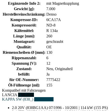
Ergänzende Info 2:
mit Magnetkupplung
Gewicht [g]:
7.000
Herstellereinschränkung:
Denso
Kompressor-ID:
6CA17A
Kompressoröl:
ND-8
Kältemittel:
R 134a
Länge [mm]:
260
Montageart:
geschraubt
Qualität:
OE
Riemenscheiben-Ø [mm]:
130
Rippenanzahl:
6
Spannung [V]:
12
Zustand:
Neu, Originalteil
befüllt:
Ja
für OE-Nummer:
7775422
Öl-Füllmenge [ml]:
155
Kompatibel mit Fahrzeugen
LANCIA
1 Modelle
KAPPA SW (838_)
2 Fahrzeuge
2.0 20V (838BG1AA)
07/1996 - 10/2001 | 114 kW (155 PS)