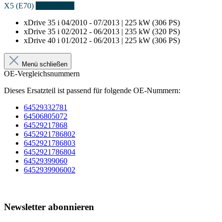
X5 (E70)
3 Fahrzeuge
xDrive 35 i
04/2010 - 07/2013 | 225 kW (306 PS)
xDrive 35 i
02/2012 - 06/2013 | 235 kW (320 PS)
xDrive 40 i
01/2012 - 06/2013 | 225 kW (306 PS)
Menü schließen
OE-Vergleichsnummern
Dieses Ersatzteil ist passend für folgende OE-Nummern:
64529332781
64506805072
64529217868
6452921786802
6452921786803
6452921786804
64529399060
6452939906002
Newsletter abonnieren