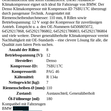
Klimakompressor eignet sich ideal für Fahrzeuge von BMW. Der
Denso Klimakompressor mit Kompressor-ID 7SBU17C überzeugt
durch passgenaue Technik. Ausgestattet mit
Riemenscheibendurchmesser: 110 mm, 8 Rillen sowie
Betriebsspannung: 12 V sorgt der Kompressor für zuverlässigen
Antrieb. Entspricht u. a. den OE-Nummern 64506805072,
64529217868, 6452921786802, 6452921786803, 6452921786804
und viele weitere. Dieser generalüberholte Klimakompressor vereint
Nachhaltigkeit mit OE-Standards – eine clevere Lösung für alle, die
Qualität zum fairen Preis suchen.
Anzahl der Rillen:
8
Betriebsspannung [V]:
12
Hersteller:
Denso
Kompressor-ID:
7SBU17C
Kompressoröl:
PAG 46
Kältemittel:
R 134a
Nettogewicht [kg]:
7
Riemenscheiben-Ø [mm]:
110
Zustand:
Austauschteil, Generalüberholt
Öl-Füllmenge [ml]:
180
Kompatibel mit Fahrzeugen
BMW
5 Modelle