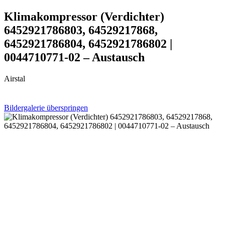
Klimakompressor (Verdichter)
6452921786803, 64529217868,
6452921786804, 6452921786802 |
0044710771-02 – Austausch
Airstal
Bildergalerie überspringen