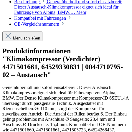
Beschreibung
Generalüberholt und sofort einsatzbereit:
Dieser Austausch-Klimakompressor eignet sich ideal für
Fahrzeuge von Alpina, BMW.…
Mehr
Kompatibel mit Fahrzeugen
OE-Vergleichsnummern
Menü schließen
Produktinformationen
"Klimakompressor (Verdichter)
4471501661, 64529330831 | 0044710795-
02 – Austausch"
Generalüberholt und sofort einsatzbereit: Dieser Austausch-
Klimakompressor eignet sich ideal für Fahrzeuge von Alpina,
BMW. Der Denso Klimakompressor mit Kompressor-ID 6SEU14A
überzeugt durch passgenaue Technik. Ausgestattet mit
Riemenscheiben-Ø: 110 mm, sorgt der Kompressor für
zuverlässigen Antrieb. Die Anzahl der Rillen beträgt 6. Der Einbau
gelingt problemlos mit Anschluss-Ø Saugseite: 28,4 mm und
Anschluss-Ø Druckseite: 15,4 mm. Kompatibel mit OE-Nummern
wie 4471501660, 4471501661, 4471505723, 64524266437,