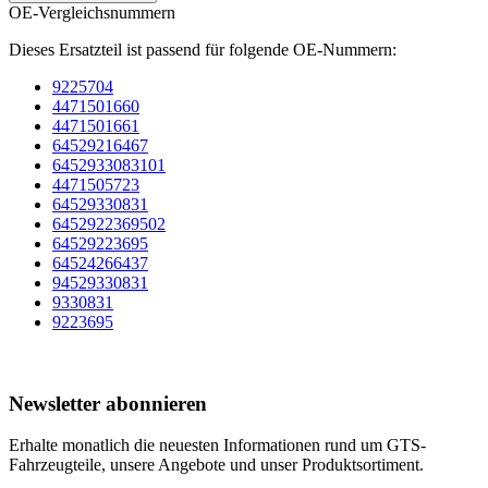
OE-Vergleichsnummern
Dieses Ersatzteil ist passend für folgende OE-Nummern:
9225704
4471501660
4471501661
64529216467
6452933083101
4471505723
64529330831
6452922369502
64529223695
64524266437
94529330831
9330831
9223695
Newsletter abonnieren
Erhalte monatlich die neuesten Informationen rund um GTS-
Fahrzeugteile, unsere Angebote und unser Produktsortiment.