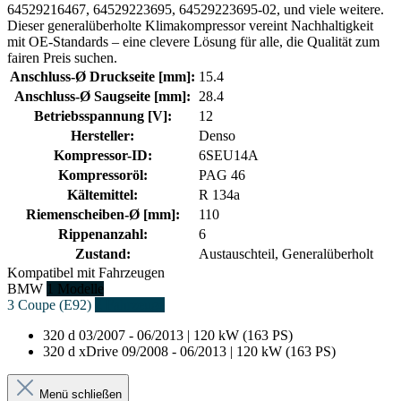
64529216467, 64529223695, 64529223695-02, und viele weitere.
Dieser generalüberholte Klimakompressor vereint Nachhaltigkeit
mit OE-Standards – eine clevere Lösung für alle, die Qualität zum
fairen Preis suchen.
Anschluss-Ø Druckseite [mm]:
15.4
Anschluss-Ø Saugseite [mm]:
28.4
Betriebsspannung [V]:
12
Hersteller:
Denso
Kompressor-ID:
6SEU14A
Kompressoröl:
PAG 46
Kältemittel:
R 134a
Riemenscheiben-Ø [mm]:
110
Rippenanzahl:
6
Zustand:
Austauschteil, Generalüberholt
Kompatibel mit Fahrzeugen
BMW
1 Modelle
3 Coupe (E92)
2 Fahrzeuge
320 d
03/2007 - 06/2013 | 120 kW (163 PS)
320 d xDrive
09/2008 - 06/2013 | 120 kW (163 PS)
Menü schließen