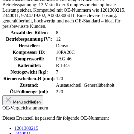
Betriebsspannung: 12 V stellt der Kompressor eine optimale
Leistung sicher. Kompatibel mit OE-Nummern wie 1201300215,
2340011, 9744719202, A0002300411. Eine clevere Lösung:
generalüberholt, hochwertig und nach OE-Standard – ideal für
preisbewusste Kunden.
Anzahl der Rillen:
8
Betriebsspannung [V]:
12
Hersteller:
Denso
Kompressor-ID:
10PA20C
Kompressoröl:
PAG 46
Kältemittel:
R 134a
Nettogewicht [kg]:
7
Riemenscheiben-Ø [mm]:
120
Zustand:
Austauschteil, Generalüberholt
Öl-Füllmenge [ml]:
220
Menü schließen
OE-Vergleichsnummern
Dieses Ersatzteil ist passend für folgende OE-Nummern:
1201300215
2340011