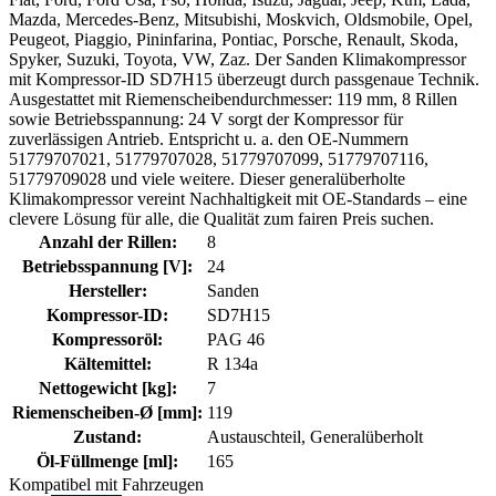
Mazda, Mercedes-Benz, Mitsubishi, Moskvich, Oldsmobile, Opel,
Peugeot, Piaggio, Pininfarina, Pontiac, Porsche, Renault, Skoda,
Spyker, Suzuki, Toyota, VW, Zaz. Der Sanden Klimakompressor
mit Kompressor-ID SD7H15 überzeugt durch passgenaue Technik.
Ausgestattet mit Riemenscheibendurchmesser: 119 mm, 8 Rillen
sowie Betriebsspannung: 24 V sorgt der Kompressor für
zuverlässigen Antrieb. Entspricht u. a. den OE-Nummern
51779707021, 51779707028, 51779707099, 51779707116,
51779709028 und viele weitere. Dieser generalüberholte
Klimakompressor vereint Nachhaltigkeit mit OE-Standards – eine
clevere Lösung für alle, die Qualität zum fairen Preis suchen.
Anzahl der Rillen:
8
Betriebsspannung [V]:
24
Hersteller:
Sanden
Kompressor-ID:
SD7H15
Kompressoröl:
PAG 46
Kältemittel:
R 134a
Nettogewicht [kg]:
7
Riemenscheiben-Ø [mm]:
119
Zustand:
Austauschteil, Generalüberholt
Öl-Füllmenge [ml]:
165
Kompatibel mit Fahrzeugen