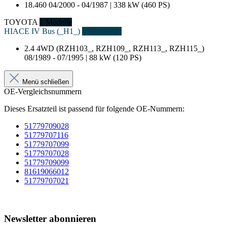
18.460
04/2000 - 04/1987 | 338 kW (460 PS)
TOYOTA
1 Modelle
HIACE IV Bus (_H1_)
1 Fahrzeuge
2.4 4WD (RZH103_, RZH109_, RZH113_, RZH115_)
08/1989 - 07/1995 | 88 kW (120 PS)
Menü schließen
OE-Vergleichsnummern
Dieses Ersatzteil ist passend für folgende OE-Nummern:
51779709028
51779707116
51779707099
51779707028
51779709099
81619066012
51779707021
Newsletter abonnieren