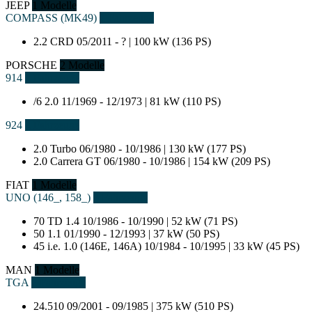
JEEP
1 Modelle
COMPASS (MK49)
1 Fahrzeuge
2.2 CRD
05/2011 - ? | 100 kW (136 PS)
PORSCHE
2 Modelle
914
1 Fahrzeuge
/6 2.0
11/1969 - 12/1973 | 81 kW (110 PS)
924
2 Fahrzeuge
2.0 Turbo
06/1980 - 10/1986 | 130 kW (177 PS)
2.0 Carrera GT
06/1980 - 10/1986 | 154 kW (209 PS)
FIAT
1 Modelle
UNO (146_, 158_)
3 Fahrzeuge
70 TD 1.4
10/1986 - 10/1990 | 52 kW (71 PS)
50 1.1
01/1990 - 12/1993 | 37 kW (50 PS)
45 i.e. 1.0 (146E, 146A)
10/1984 - 10/1995 | 33 kW (45 PS)
MAN
1 Modelle
TGA
2 Fahrzeuge
24.510
09/2001 - 09/1985 | 375 kW (510 PS)