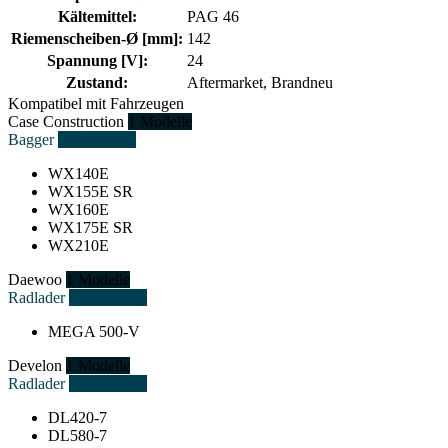
Kältemittel:
PAG 46
Riemenscheiben-Ø [mm]:
142
Spannung [V]:
24
Zustand:
Aftermarket, Brandneu
Kompatibel mit Fahrzeugen
Case Construction
1 Modelle
Bagger
5 Fahrzeuge
WX140E
WX155E SR
WX160E
WX175E SR
WX210E
Daewoo
1 Modelle
Radlader
1 Fahrzeuge
MEGA 500-V
Develon
1 Modelle
Radlader
2 Fahrzeuge
DL420-7
DL580-7