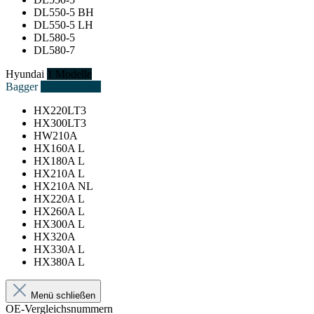
DL550-5 BH
DL550-5 LH
DL580-5
DL580-7
Hyundai
1 Modelle
Bagger
13 Fahrzeuge
HX220LT3
HX300LT3
HW210A
HX160A L
HX180A L
HX210A L
HX210A NL
HX220A L
HX260A L
HX300A L
HX320A
HX330A L
HX380A L
Menü schließen
OE-Vergleichsnummern