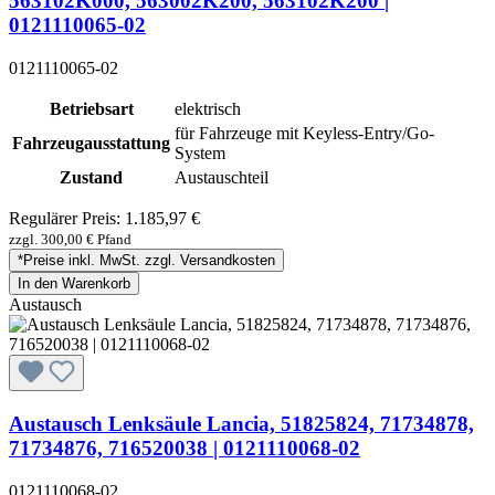
563102K000, 563002K200, 563102K200 |
0121110065-02
0121110065-02
Betriebsart
elektrisch
für Fahrzeuge mit Keyless-Entry/Go-
Fahrzeugausstattung
System
Zustand
Austauschteil
Regulärer Preis:
1.185,97 €
zzgl. 300,00 € Pfand
*Preise inkl. MwSt. zzgl. Versandkosten
In den Warenkorb
Austausch
Austausch Lenksäule Lancia, 51825824, 71734878,
71734876, 716520038 | 0121110068-02
0121110068-02