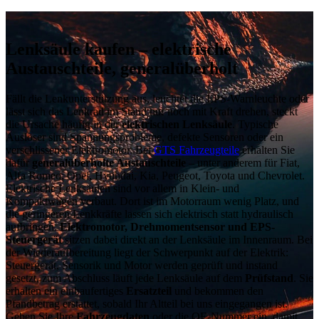
Lenksäule kaufen – elektrische
Austauschteile, generalüberholt
Fällt die Lenkunterstützung aus, leuchtet die EPS-Warnleuchte oder
lässt sich das Lenkrad im Stand nur noch mit Kraft drehen, steckt
die Ursache häufig in der
elektrischen Lenksäule
. Typische
Auslöser sind Spannungsprobleme, defekte Sensoren oder ein
verschlissener Elektromotor. Bei
GTS Fahrzeugteile
erhalten Sie
dafür
generalüberholte Austauschteile
– unter anderem für Fiat,
Alfa Romeo, Opel, Hyundai, Kia, Peugeot, Toyota und Chevrolet.
Elektrische Lenksäulen sind vor allem in Klein- und
Kompaktwagen verbaut. Dort ist im Motorraum wenig Platz, und
die geringeren Lenkkräfte lassen sich elektrisch statt hydraulisch
aufbringen.
Elektromotor, Drehmomentsensor und EPS-
Steuergerät
sitzen dabei direkt an der Lenksäule im Innenraum. Bei
der Wiederaufbereitung liegt der Schwerpunkt auf der Elektrik:
Steuergerät, Sensorik und Motor werden geprüft und instand
gesetzt, zum Abschluss läuft jede Lenksäule auf dem
Prüfstand
. Sie
erhalten ein einbaufertiges
Ersatzteil
und bekommen den
Pfandbetrag erstattet, sobald Ihr Altteil bei uns eingegangen ist.
Geben Sie Ihre
Fahrzeugdaten
oder die OE-Nummer ein, damit