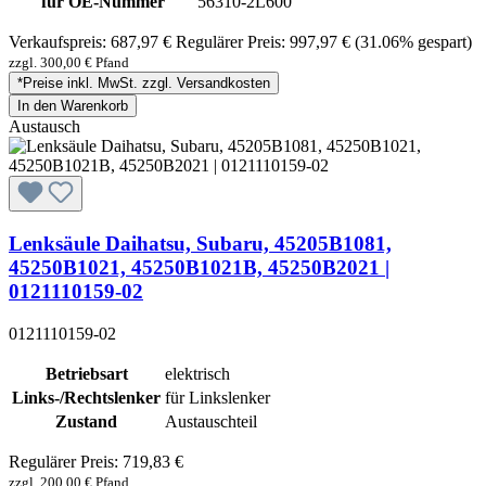
für OE-Nummer
56310-2L600
Verkaufspreis:
687,97 €
Regulärer Preis:
997,97 €
(31.06% gespart)
zzgl. 300,00 € Pfand
*Preise inkl. MwSt. zzgl. Versandkosten
In den Warenkorb
Austausch
Lenksäule Daihatsu, Subaru, 45205B1081,
45250B1021, 45250B1021B, 45250B2021 |
0121110159-02
0121110159-02
Betriebsart
elektrisch
Links-/Rechtslenker
für Linkslenker
Zustand
Austauschteil
Regulärer Preis:
719,83 €
zzgl. 200,00 € Pfand