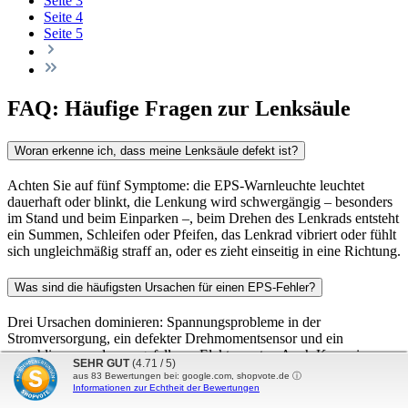
Seite
3
Seite
4
Seite
5
FAQ: Häufige Fragen zur Lenksäule
Woran erkenne ich, dass meine Lenksäule defekt ist?
Achten Sie auf fünf Symptome: die EPS-Warnleuchte leuchtet
dauerhaft oder blinkt, die Lenkung wird schwergängig – besonders
im Stand und beim Einparken –, beim Drehen des Lenkrads entsteht
ein Summen, Schleifen oder Pfeifen, das Lenkrad vibriert oder fühlt
sich ungleichmäßig straff an, oder es zieht einseitig in eine Richtung.
Was sind die häufigsten Ursachen für einen EPS-Fehler?
Drei Ursachen dominieren: Spannungsprobleme in der
Stromversorgung, ein defekter Drehmomentsensor und ein
verschlissener oder ausgefallener Elektromotor. Auch Korrosion an
SEHR GUT
(4.71 / 5)
Steckverbindungen kommt vor. Welche davon vorliegt, zeigt das
aus
83
Bewertungen bei: google.com, shopvote.de ⓘ
Auslesen des Fehlerspeichers – deshalb sollte vor einem Teiletausch
Informationen zur Echtheit der Bewertungen
immer eine Diagnose stehen.