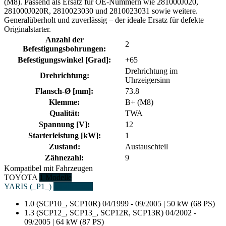
(M8). Passend als Ersatz für OE-Nummern wie 281000J020,
281000J020R, 2810023030 und 2810023031 sowie weitere.
Generalüberholt und zuverlässig – der ideale Ersatz für defekte
Originalstarter.
Anzahl der
2
Befestigungsbohrungen:
Befestigungswinkel [Grad]:
+65
Drehrichtung im
Drehrichtung:
Uhrzeigersinn
Flansch-Ø [mm]:
73.8
Klemme:
B+ (M8)
Qualität:
TWA
Spannung [V]:
12
Starterleistung [kW]:
1
Zustand:
Austauschteil
Zähnezahl:
9
Kompatibel mit Fahrzeugen
TOYOTA
1 Modelle
YARIS (_P1_)
2 Fahrzeuge
1.0 (SCP10_, SCP10R)
04/1999 - 09/2005 | 50 kW (68 PS)
1.3 (SCP12_, SCP13_, SCP12R, SCP13R)
04/2002 -
09/2005 | 64 kW (87 PS)