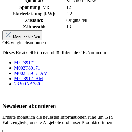
Qualität:
Mitsubishi New
Spannung [V]:
12
Starterleistung [kW]:
2.2
Zustand:
Originalteil
Zähnezahl:
13
Menü schließen
OE-Vergleichsnummern
Dieses Ersatzteil ist passend für folgende OE-Nummern:
M2T89171
M002T89171
M002T89171AM
M2T89171AM
23300AA780
Newsletter abonnieren
Erhalte monatlich die neuesten Informationen rund um GTS-
Fahrzeugteile, unsere Angebote und unser Produktsortiment.