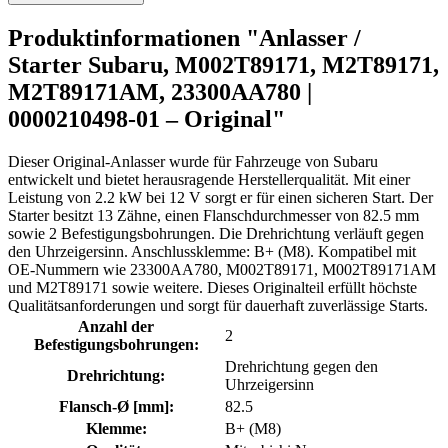
Produktinformationen "Anlasser /
Starter Subaru, M002T89171, M2T89171,
M2T89171AM, 23300AA780 |
0000210498-01 – Original"
Dieser Original-Anlasser wurde für Fahrzeuge von Subaru
entwickelt und bietet herausragende Herstellerqualität. Mit einer
Leistung von 2.2 kW bei 12 V sorgt er für einen sicheren Start. Der
Starter besitzt 13 Zähne, einen Flanschdurchmesser von 82.5 mm
sowie 2 Befestigungsbohrungen. Die Drehrichtung verläuft gegen
den Uhrzeigersinn. Anschlussklemme: B+ (M8). Kompatibel mit
OE-Nummern wie 23300AA780, M002T89171, M002T89171AM
und M2T89171 sowie weitere. Dieses Originalteil erfüllt höchste
Qualitätsanforderungen und sorgt für dauerhaft zuverlässige Starts.
Anzahl der
2
Befestigungsbohrungen:
Drehrichtung gegen den
Drehrichtung:
Uhrzeigersinn
Flansch-Ø [mm]:
82.5
Klemme:
B+ (M8)