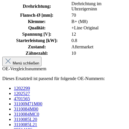
Drehrichtung im
Drehrichtung:
Uhrzeigersinn
Flansch-Ø [mm]:
70
Klemme:
B+ (M8)
Qualität:
+Line Original
Spannung [V]:
12
Starterleistung [kW]:
0.8
Zustand:
Aftermarket
Zähnezahl:
10
Menü schließen
OE-Vergleichsnummern
Dieses Ersatzteil ist passend für folgende OE-Nummern:
1202299
1202527
4701565
31100M71M00
3110084M00
3110084MC0
3110085L20
3110085L21