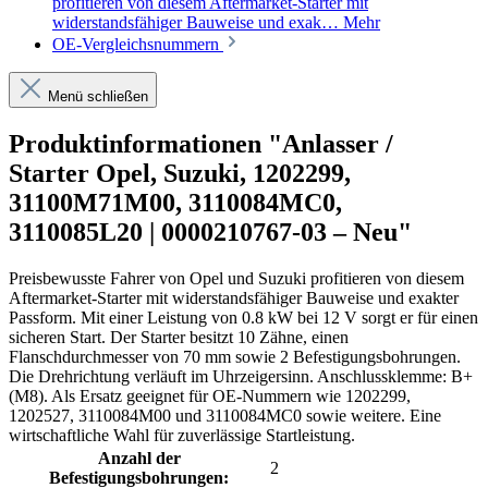
profitieren von diesem Aftermarket-Starter mit
widerstandsfähiger Bauweise und exak…
Mehr
OE-Vergleichsnummern
Menü schließen
Produktinformationen "Anlasser /
Starter Opel, Suzuki, 1202299,
31100M71M00, 3110084MC0,
3110085L20 | 0000210767-03 – Neu"
Preisbewusste Fahrer von Opel und Suzuki profitieren von diesem
Aftermarket-Starter mit widerstandsfähiger Bauweise und exakter
Passform. Mit einer Leistung von 0.8 kW bei 12 V sorgt er für einen
sicheren Start. Der Starter besitzt 10 Zähne, einen
Flanschdurchmesser von 70 mm sowie 2 Befestigungsbohrungen.
Die Drehrichtung verläuft im Uhrzeigersinn. Anschlussklemme: B+
(M8). Als Ersatz geeignet für OE-Nummern wie 1202299,
1202527, 3110084M00 und 3110084MC0 sowie weitere. Eine
wirtschaftliche Wahl für zuverlässige Startleistung.
Anzahl der
2
Befestigungsbohrungen: