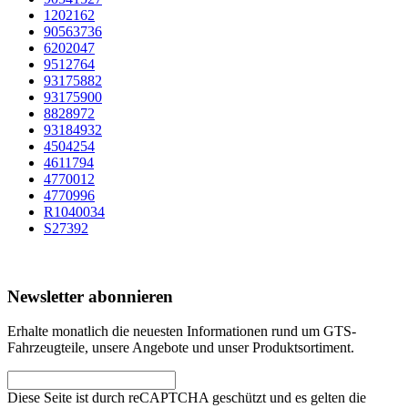
1202162
90563736
6202047
9512764
93175882
93175900
8828972
93184932
4504254
4611794
4770012
4770996
R1040034
S27392
Newsletter abonnieren
Erhalte monatlich die neuesten Informationen rund um GTS-
Fahrzeugteile, unsere Angebote und unser Produktsortiment.
Diese Seite ist durch reCAPTCHA geschützt und es gelten die