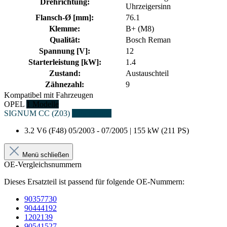
Drehrichtung:
Uhrzeigersinn
Flansch-Ø [mm]:
76.1
Klemme:
B+ (M8)
Qualität:
Bosch Reman
Spannung [V]:
12
Starterleistung [kW]:
1.4
Zustand:
Austauschteil
Zähnezahl:
9
Kompatibel mit Fahrzeugen
OPEL
1 Modelle
SIGNUM CC (Z03)
1 Fahrzeuge
3.2 V6 (F48)
05/2003 - 07/2005 | 155 kW (211 PS)
Menü schließen
OE-Vergleichsnummern
Dieses Ersatzteil ist passend für folgende OE-Nummern:
90357730
90444192
1202139
90541527