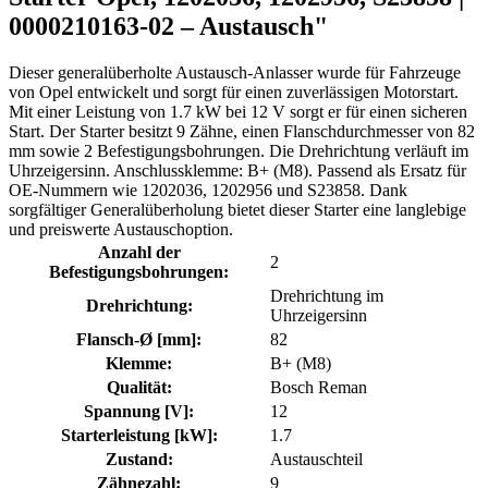
0000210163-02 – Austausch"
Dieser generalüberholte Austausch-Anlasser wurde für Fahrzeuge
von Opel entwickelt und sorgt für einen zuverlässigen Motorstart.
Mit einer Leistung von 1.7 kW bei 12 V sorgt er für einen sicheren
Start. Der Starter besitzt 9 Zähne, einen Flanschdurchmesser von 82
mm sowie 2 Befestigungsbohrungen. Die Drehrichtung verläuft im
Uhrzeigersinn. Anschlussklemme: B+ (M8). Passend als Ersatz für
OE-Nummern wie 1202036, 1202956 und S23858. Dank
sorgfältiger Generalüberholung bietet dieser Starter eine langlebige
und preiswerte Austauschoption.
Anzahl der
2
Befestigungsbohrungen:
Drehrichtung im
Drehrichtung:
Uhrzeigersinn
Flansch-Ø [mm]:
82
Klemme:
B+ (M8)
Qualität:
Bosch Reman
Spannung [V]:
12
Starterleistung [kW]:
1.7
Zustand:
Austauschteil
Zähnezahl:
9