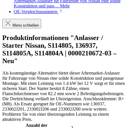
Aftermarket-Anlasser für Fahrzeuge von Nissan eine solide
Konstruktion und pass…
Mehr
OE-Vergleichsnummern
Menü schließen
Produktinformationen "Anlasser /
Starter Nissan, S114805, 136937,
S114805A, S114804A | 0000210672-03 –
Neu"
Als kostengünstige Alternative bietet dieser Aftermarket-Anlasser
für Fahrzeuge von Nissan eine solide Konstruktion und passgenaue
Montage. Mit einer Leistung von 1.4 kW bei 12 V sorgt er für einen
sicheren Start. Der Starter besitzt 8 Zähne, einen
Flanschdurchmesser von 82.2 mm sowie 2 Befestigungsbohrungen.
Die Drehrichtung verläuft im Uhrzeigersinn. Anschlussklemme: B+
(M8). Als Ersatz geeignet für OE-Nummern wie 136937,
233002J201, 233002J206 und 233002J260 sowie weitere.
Profitieren Sie von einer überzeugenden Leistung zu einem
attraktiven Preis.
Anzahl der
2