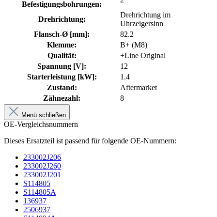
Befestigungsbohrungen:
Drehrichtung im
Drehrichtung:
Uhrzeigersinn
Flansch-Ø [mm]:
82.2
Klemme:
B+ (M8)
Qualität:
+Line Original
Spannung [V]:
12
Starterleistung [kW]:
1.4
Zustand:
Aftermarket
Zähnezahl:
8
Menü schließen
OE-Vergleichsnummern
Dieses Ersatzteil ist passend für folgende OE-Nummern:
233002J206
233002J260
233002J201
S114805
S114805A
136937
2506937