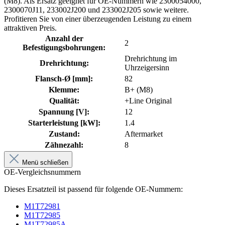
(M8). Als Ersatz geeignet für OE-Nummern wie 2300054000,
2300070J11, 233002J200 und 233002J205 sowie weitere.
Profitieren Sie von einer überzeugenden Leistung zu einem
attraktiven Preis.
Anzahl der
2
Befestigungsbohrungen:
Drehrichtung im
Drehrichtung:
Uhrzeigersinn
Flansch-Ø [mm]:
82
Klemme:
B+ (M8)
Qualität:
+Line Original
Spannung [V]:
12
Starterleistung [kW]:
1.4
Zustand:
Aftermarket
Zähnezahl:
8
Menü schließen
OE-Vergleichsnummern
Dieses Ersatzteil ist passend für folgende OE-Nummern:
M1T72981
M1T72985
M1T72985A