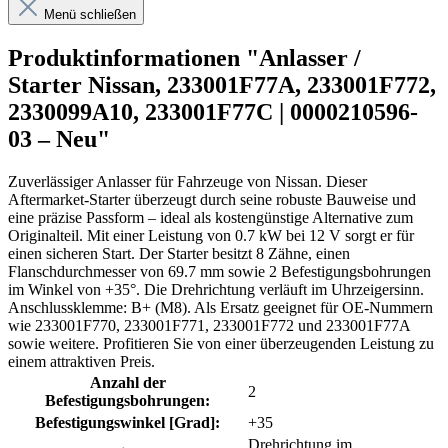
Menü schließen
Produktinformationen "Anlasser /
Starter Nissan, 233001F77A, 233001F772,
2330099A10, 233001F77C | 0000210596-
03 – Neu"
Zuverlässiger Anlasser für Fahrzeuge von Nissan. Dieser
Aftermarket-Starter überzeugt durch seine robuste Bauweise und
eine präzise Passform – ideal als kostengünstige Alternative zum
Originalteil. Mit einer Leistung von 0.7 kW bei 12 V sorgt er für
einen sicheren Start. Der Starter besitzt 8 Zähne, einen
Flanschdurchmesser von 69.7 mm sowie 2 Befestigungsbohrungen
im Winkel von +35°. Die Drehrichtung verläuft im Uhrzeigersinn.
Anschlussklemme: B+ (M8). Als Ersatz geeignet für OE-Nummern
wie 233001F770, 233001F771, 233001F772 und 233001F77A
sowie weitere. Profitieren Sie von einer überzeugenden Leistung zu
einem attraktiven Preis.
Anzahl der
2
Befestigungsbohrungen:
Befestigungswinkel [Grad]:
+35
Drehrichtung im