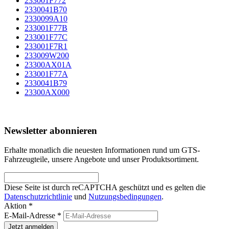
233001F772
2330041B70
2330099A10
233001F77B
233001F77C
233001F7R1
233009W200
23300AX01A
233001F77A
2330041B79
23300AX000
Newsletter abonnieren
Erhalte monatlich die neuesten Informationen rund um GTS-
Fahrzeugteile, unsere Angebote und unser Produktsortiment.
Diese Seite ist durch reCAPTCHA geschützt und es gelten die
Datenschutzrichtlinie
und
Nutzungsbedingungen
.
Aktion *
E-Mail-Adresse
*
Jetzt anmelden