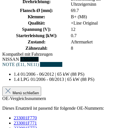
Drehrichtung:
Uhrzeigersinn
Flansch-Ø [mm]:
69.7
Klemme:
B+ (M8)
Qualität:
+Line Original
Spannung [V]:
12
Starterleistung [kW]:
0.7
Zustand:
Aftermarket
Zähnezahl:
8
Kompatibel mit Fahrzeugen
NISSAN
1 Modelle
NOTE (E11, NE11)
2 Fahrzeuge
1.4
01/2006 - 06/2012 | 65 kW (88 PS)
1.4 LPG
01/2006 - 08/2013 | 65 kW (88 PS)
Menü schließen
OE-Vergleichsnummern
Dieses Ersatzteil ist passend für folgende OE-Nummern:
233001F770
233001F771