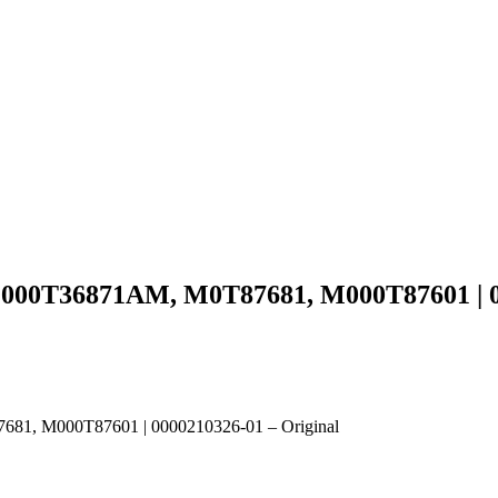
M000T36871AM, M0T87681, M000T87601 | 0