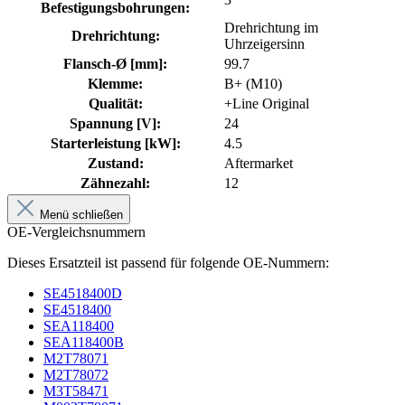
Befestigungsbohrungen:
Drehrichtung im
Drehrichtung:
Uhrzeigersinn
Flansch-Ø [mm]:
99.7
Klemme:
B+ (M10)
Qualität:
+Line Original
Spannung [V]:
24
Starterleistung [kW]:
4.5
Zustand:
Aftermarket
Zähnezahl:
12
Menü schließen
OE-Vergleichsnummern
Dieses Ersatzteil ist passend für folgende OE-Nummern:
SE4518400D
SE4518400
SEA118400
SEA118400B
M2T78071
M2T78072
M3T58471