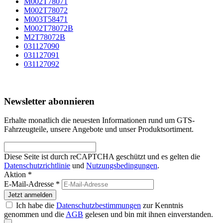
M002T78071
M002T78072
M003T58471
M002T78072B
M2T78072B
031127090
031127091
031127092
Newsletter abonnieren
Erhalte monatlich die neuesten Informationen rund um GTS-
Fahrzeugteile, unsere Angebote und unser Produktsortiment.
Diese Seite ist durch reCAPTCHA geschützt und es gelten die
Datenschutzrichtlinie
und
Nutzungsbedingungen
.
Aktion *
E-Mail-Adresse
*
Jetzt anmelden
Ich habe die
Datenschutzbestimmungen
zur Kenntnis
genommen und die
AGB
gelesen und bin mit ihnen einverstanden.