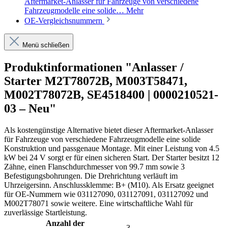
Aftermarket-Anlasser für Fahrzeuge von verschiedene
Fahrzeugmodelle eine solide…
Mehr
OE-Vergleichsnummern
Menü schließen
Produktinformationen "Anlasser /
Starter M2T78072B, M003T58471,
M002T78072B, SE4518400 | 0000210521-
03 – Neu"
Als kostengünstige Alternative bietet dieser Aftermarket-Anlasser
für Fahrzeuge von verschiedene Fahrzeugmodelle eine solide
Konstruktion und passgenaue Montage. Mit einer Leistung von 4.5
kW bei 24 V sorgt er für einen sicheren Start. Der Starter besitzt 12
Zähne, einen Flanschdurchmesser von 99.7 mm sowie 3
Befestigungsbohrungen. Die Drehrichtung verläuft im
Uhrzeigersinn. Anschlussklemme: B+ (M10). Als Ersatz geeignet
für OE-Nummern wie 031127090, 031127091, 031127092 und
M002T78071 sowie weitere. Eine wirtschaftliche Wahl für
zuverlässige Startleistung.
Anzahl der
3