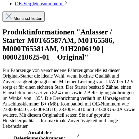
OE-Vergleichsnummern
Menü schließen
Produktinformationen "Anlasser /
Starter M0T65587AM, M0T65586,
M000T65581AM, 91H2006190 |
0000210625-01 – Original"
Für Fahrzeuge von verschiedene Fahrzeugmodelle ist dieser
Original-Starter die ideale Wahl, wenn höchste Qualität und
Zuverlässigkeit gefragt sind. Mit einer Leistung von 1 kW bei 12 V
sorgt er für einen sicheren Start. Der Starter besitzt 9 Zähne, einen
Flanschdurchmesser von 82.4 mm sowie 2 Befestigungsbohrungen
im Winkel von +35°. Die Drehrichtung verläuft im Uhrzeigersinn.
Anschlussklemme: B+ (M8). Kompatibel mit OE-Nummern wie
23300F4410, 23300F4U10, 23300FU410 und 23300GS20A sowie
weitere. Mit diesem Originalteil setzen Sie auf geprüfte
Herstellerqualität – für maximale Zuverlässigkeit und lange
Lebensdauer.
Anzahl der
2
Befestigungsbohrungen: