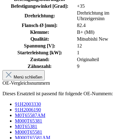
Befestigungswinkel [Grad]:
+35
Drehrichtung im
Drehrichtung:
Uhrzeigersinn
Flansch-Ø [mm]:
82.4
Klemme:
B+ (M8)
Qualität:
Mitsubishi New
Spannung [V]:
12
Starterleistung [kW]:
1
Zustand:
Originalteil
Zähnezahl:
9
Menü schließen
OE-Vergleichsnummern
Dieses Ersatzteil ist passend für folgende OE-Nummern:
91H2003330
91H2006190
M0T65587AM
M000T65381
M0T65381
M000T65581
M000T65581AM