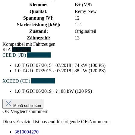
Klemme:
B+ (M8)
Qualität:
Remy New
Spannung [V]:
12
Starterleistung [kW]:
1.2
Zustand:
Originalteil
Zähnezahl:
13
Kompatibel mit Fahrzeugen
KIA
2 Modelle
CEE'D (JD)
2 Fahrzeuge
1.0 T-GDI
07/2015 - 07/2018 | 74 kW (100 PS)
1.0 T-GDI
07/2015 - 07/2018 | 88 kW (120 PS)
XCEED (CD)
1 Fahrzeuge
1.0 T-GDI
06/2019 - ? | 88 kW (120 PS)
Menü schließen
OE-Vergleichsnummern
Dieses Ersatzteil ist passend für folgende OE-Nummern:
3610004270