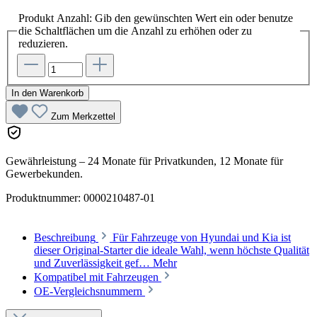
Produkt Anzahl: Gib den gewünschten Wert ein oder benutze
die Schaltflächen um die Anzahl zu erhöhen oder zu
reduzieren.
In den Warenkorb
Zum Merkzettel
Gewährleistung – 24 Monate für Privatkunden, 12 Monate für
Gewerbekunden.
Produktnummer:
0000210487-01
Beschreibung
Für Fahrzeuge von Hyundai und Kia ist
dieser Original-Starter die ideale Wahl, wenn höchste Qualität
und Zuverlässigkeit gef…
Mehr
Kompatibel mit Fahrzeugen
OE-Vergleichsnummern