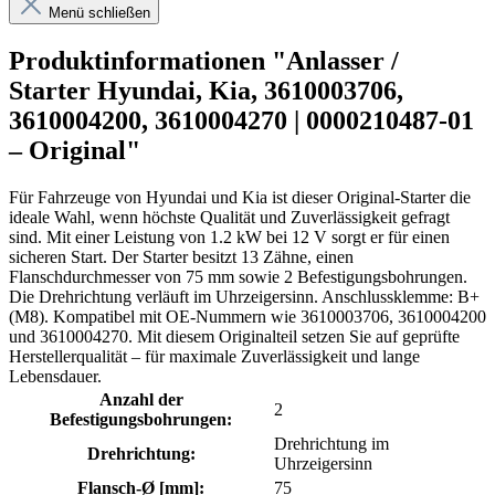
Menü schließen
Produktinformationen "Anlasser /
Starter Hyundai, Kia, 3610003706,
3610004200, 3610004270 | 0000210487-01
– Original"
Für Fahrzeuge von Hyundai und Kia ist dieser Original-Starter die
ideale Wahl, wenn höchste Qualität und Zuverlässigkeit gefragt
sind. Mit einer Leistung von 1.2 kW bei 12 V sorgt er für einen
sicheren Start. Der Starter besitzt 13 Zähne, einen
Flanschdurchmesser von 75 mm sowie 2 Befestigungsbohrungen.
Die Drehrichtung verläuft im Uhrzeigersinn. Anschlussklemme: B+
(M8). Kompatibel mit OE-Nummern wie 3610003706, 3610004200
und 3610004270. Mit diesem Originalteil setzen Sie auf geprüfte
Herstellerqualität – für maximale Zuverlässigkeit und lange
Lebensdauer.
Anzahl der
2
Befestigungsbohrungen:
Drehrichtung im
Drehrichtung:
Uhrzeigersinn
Flansch-Ø [mm]:
75