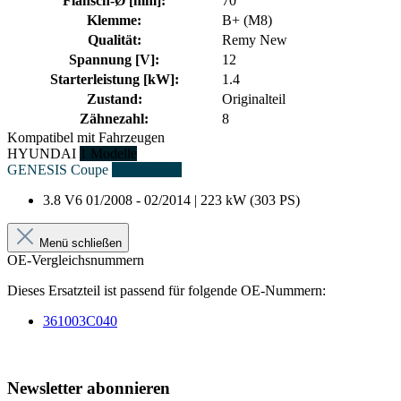
Flansch-Ø [mm]:
70
Klemme:
B+ (M8)
Qualität:
Remy New
Spannung [V]:
12
Starterleistung [kW]:
1.4
Zustand:
Originalteil
Zähnezahl:
8
Kompatibel mit Fahrzeugen
HYUNDAI
1 Modelle
GENESIS Coupe
1 Fahrzeuge
3.8 V6
01/2008 - 02/2014 | 223 kW (303 PS)
Menü schließen
OE-Vergleichsnummern
Dieses Ersatzteil ist passend für folgende OE-Nummern:
361003C040
Newsletter abonnieren