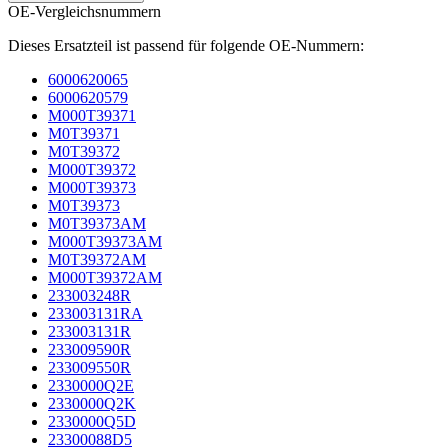
OE-Vergleichsnummern
Dieses Ersatzteil ist passend für folgende OE-Nummern:
6000620065
6000620579
M000T39371
M0T39371
M0T39372
M000T39372
M000T39373
M0T39373
M0T39373AM
M000T39373AM
M0T39372AM
M000T39372AM
233003248R
233003131RA
233003131R
233009590R
233009550R
2330000Q2E
2330000Q2K
2330000Q5D
23300088D5