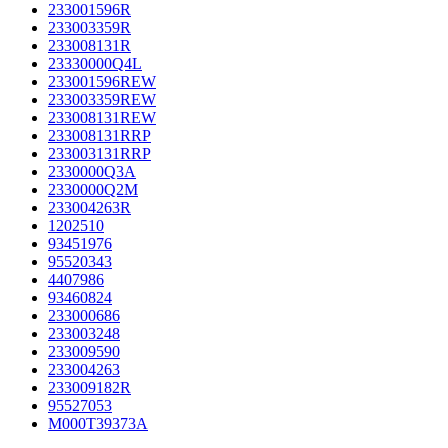
233001596R
233003359R
233008131R
23330000Q4L
233001596REW
233003359REW
233008131REW
233008131RRP
233003131RRP
2330000Q3A
2330000Q2M
233004263R
1202510
93451976
95520343
4407986
93460824
233000686
233003248
233009590
233004263
233009182R
95527053
M000T39373A