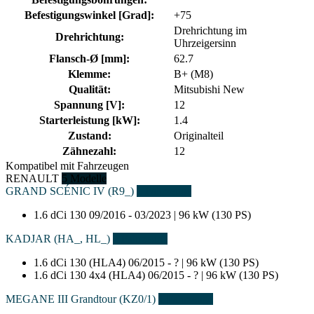
Befestigungswinkel [Grad]:
+75
Drehrichtung im
Drehrichtung:
Uhrzeigersinn
Flansch-Ø [mm]:
62.7
Klemme:
B+ (M8)
Qualität:
Mitsubishi New
Spannung [V]:
12
Starterleistung [kW]:
1.4
Zustand:
Originalteil
Zähnezahl:
12
Kompatibel mit Fahrzeugen
RENAULT
5 Modelle
GRAND SCÉNIC IV (R9_)
1 Fahrzeuge
1.6 dCi 130
09/2016 - 03/2023 | 96 kW (130 PS)
KADJAR (HA_, HL_)
2 Fahrzeuge
1.6 dCi 130 (HLA4)
06/2015 - ? | 96 kW (130 PS)
1.6 dCi 130 4x4 (HLA4)
06/2015 - ? | 96 kW (130 PS)
MEGANE III Grandtour (KZ0/1)
1 Fahrzeuge