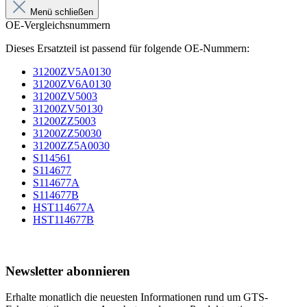
Menü schließen
OE-Vergleichsnummern
Dieses Ersatzteil ist passend für folgende OE-Nummern:
31200ZV5A0130
31200ZV6A0130
31200ZV5003
31200ZV50130
31200ZZ5003
31200ZZ50030
31200ZZ5A0030
S114561
S114677
S114677A
S114677B
HST114677A
HST114677B
Newsletter abonnieren
Erhalte monatlich die neuesten Informationen rund um GTS-