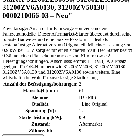
31200ZV6A0130, 31200ZV50130 |
0000210066-03 – Neu"
Zuverlässiger Anlasser für Fahrzeuge von verschiedene
Fahrzeugmodelle. Dieser Aftermarket-Starter überzeugt durch seine
robuste Bauweise und eine präzise Passform – ideal als
kostengünstige Alternative zum Originalteil. Mit einer Leistung von
0.9 kW bei 12 V sorgt er für einen sicheren Start. Der Starter besitzt
9 Zähne, einen Flanschdurchmesser von 61 mm sowie 2
Befestigungsbohrungen. Anschlussklemme: B+ (M8). Als Ersatz
geeignet für OE-Nummern wie 31200ZV5003, 31200ZV50130,
31200ZV5A0130 und 31200ZV6A0130 sowie weitere. Eine
wirtschaftliche Wahl für zuverlässige Startleistung.
Anzahl der Befestigungsbohrungen:
2
Flansch-Ø [mm]:
61
Klemme:
B+ (M8)
Qualität:
+Line Original
Spannung [V]:
12
Starterleistung [kW]:
0.9
Zustand:
Aftermarket
Zähnezahl:
9