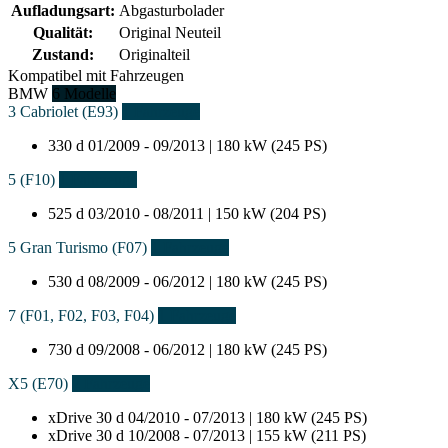
Aufladungsart:
Abgasturbolader
Qualität:
Original Neuteil
Zustand:
Originalteil
Kompatibel mit Fahrzeugen
BMW
6 Modelle
3 Cabriolet (E93)
1 Fahrzeuge
330 d
01/2009 - 09/2013 | 180 kW (245 PS)
5 (F10)
1 Fahrzeuge
525 d
03/2010 - 08/2011 | 150 kW (204 PS)
5 Gran Turismo (F07)
1 Fahrzeuge
530 d
08/2009 - 06/2012 | 180 kW (245 PS)
7 (F01, F02, F03, F04)
1 Fahrzeuge
730 d
09/2008 - 06/2012 | 180 kW (245 PS)
X5 (E70)
2 Fahrzeuge
xDrive 30 d
04/2010 - 07/2013 | 180 kW (245 PS)
xDrive 30 d
10/2008 - 07/2013 | 155 kW (211 PS)