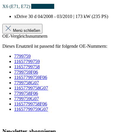
X6 (E71, E72)
1 Fahrzeuge
xDrive 30 d
04/2008 - 03/2010 | 173 kW (235 PS)
Menü schließen
OE-Vergleichsnummern
Dieses Ersatzteil ist passend für folgende OE-Nummern:
7799759
11657799759
11657799758
7799759F06
11657799759F06
7799758G07
11657799758G07
7799758F06
7799759G07
11657799758F06
11657799759G07
Newsletter abonnieren