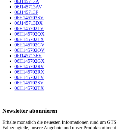
06J145713A
06J145713AV
06J145713F
06H145703SV
06J145713DX
06H145702LV
06H145702QX
06H145702LX
06H145702GV
06H145702QV
06J145713FV
06H145702GX
06H145702RV
06H145702RX
06H145702TV
06H145702SV
06H145702TX
Newsletter abonnieren
Erhalte monatlich die neuesten Informationen rund um GTS-
Fahrzeugteile, unsere Angebote und unser Produktsortiment.