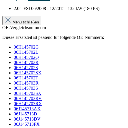
2.0 TFSI
06/2008 - 12/2015 | 132 kW (180 PS)
Menü schließen
OE-Vergleichsnummern
Dieses Ersatzteil ist passend für folgende OE-Nummern:
06H145702G
06H145702L
06H145702Q
06H145702R
06H145702S
06H145702SX
06H145702T
06H145703R
06H145703S
06H145703SX
06H145703RV
06H145703RX
06J145713AX
06J145713D
06J145713DV
06J145713FX