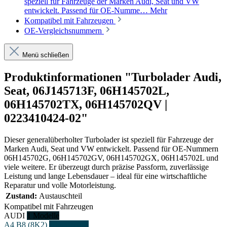
speziell für Fahrzeuge der Marken Audi, Seat und VW
entwickelt. Passend für OE-Numme…
Mehr
Kompatibel mit Fahrzeugen
OE-Vergleichsnummern
Menü schließen
Produktinformationen "Turbolader Audi,
Seat, 06J145713F, 06H145702L,
06H145702TX, 06H145702QV |
0223410424-02"
Dieser generalüberholter Turbolader ist speziell für Fahrzeuge der
Marken Audi, Seat und VW entwickelt. Passend für OE-Nummern
06H145702G, 06H145702GV, 06H145702GX, 06H145702L und
viele weitere. Er überzeugt durch präzise Passform, zuverlässige
Leistung und lange Lebensdauer – ideal für eine wirtschaftliche
Reparatur und volle Motorleistung.
Zustand:
Austauschteil
Kompatibel mit Fahrzeugen
AUDI
1 Modelle
A4 B8 (8K2)
1 Fahrzeuge