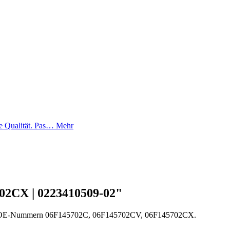
te Qualität. Pas…
Mehr
02CX | 0223410509-02"
nd für OE-Nummern 06F145702C, 06F145702CV, 06F145702CX.