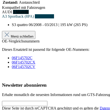
Zustand:
Austauschteil
Kompatibel mit Fahrzeugen
AUDI
1 Modelle
A3 Sportback (8PA)
1 Fahrzeuge
S3 quattro
06/2008 - 03/2013 | 195 kW (265 PS)
Menü schließen
OE-Vergleichsnummern
Dieses Ersatzteil ist passend für folgende OE-Nummern:
06F145702C
06F145702CX
06F145702CV
Newsletter abonnieren
Erhalte monatlich die neuesten Informationen rund um GTS-Fahrzeugt
Diese Seite ist durch reCAPTCHA geschützt und es gelten die
Datens