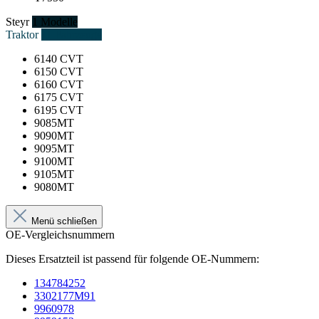
Steyr
1 Modelle
Traktor
11 Fahrzeuge
6140 CVT
6150 CVT
6160 CVT
6175 CVT
6195 CVT
9085MT
9090MT
9095MT
9100MT
9105MT
9080MT
Menü schließen
OE-Vergleichsnummern
Dieses Ersatzteil ist passend für folgende OE-Nummern:
134784252
3302177M91
9960978