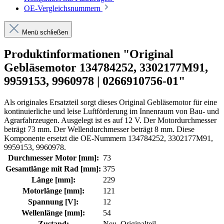
OE-Vergleichsnummern
Menü schließen
Produktinformationen "Original
Gebläsemotor 134784252, 3302177M91,
9959153, 9960978 | 0266910756-01"
Als originales Ersatzteil sorgt dieses Original Gebläsemotor für eine
kontinuierliche und leise Luftförderung im Innenraum von Bau- und
Agrarfahrzeugen. Ausgelegt ist es auf 12 V. Der Motordurchmesser
beträgt 73 mm. Der Wellendurchmesser beträgt 8 mm. Diese
Komponente ersetzt die OE-Nummern 134784252, 3302177M91,
9959153, 9960978.
Durchmesser Motor [mm]:
73
Gesamtlänge mit Rad [mm]:
375
Länge [mm]:
229
Motorlänge [mm]:
121
Spannung [V]:
12
Wellenlänge [mm]:
54
Zustand:
Neu, Originalteil