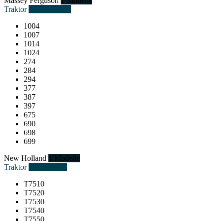
Massey Ferguson
1 Modelle
Traktor
14 Fahrzeuge
1004
1007
1014
1024
274
284
294
377
387
397
675
690
698
699
New Holland
1 Modelle
Traktor
5 Fahrzeuge
T7510
T7520
T7530
T7540
T7550