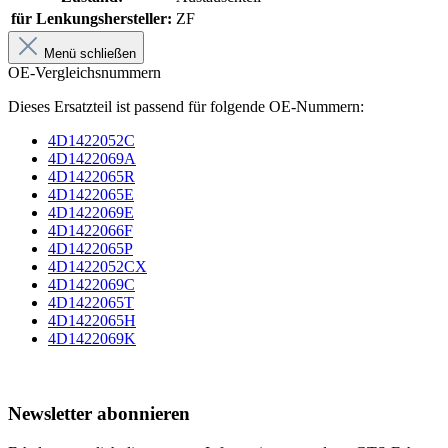
für Lenkungshersteller:
ZF
Menü schließen
OE-Vergleichsnummern
Dieses Ersatzteil ist passend für folgende OE-Nummern:
4D1422052C
4D1422069A
4D1422065R
4D1422065E
4D1422069E
4D1422066F
4D1422065P
4D1422052CX
4D1422069C
4D1422065T
4D1422065H
4D1422069K
Newsletter abonnieren