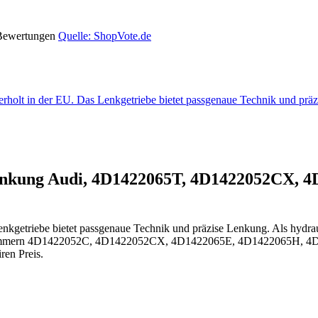
 Bewertungen
Quelle: ShopVote.de
erholt in der EU. Das Lenkgetriebe bietet passgenaue Technik und p
enkung Audi, 4D1422065T, 4D1422052CX, 4
nkgetriebe bietet passgenaue Technik und präzise Lenkung. Als hydrau
Nummern 4D1422052C, 4D1422052CX, 4D1422065E, 4D1422065H, 4D142
ren Preis.