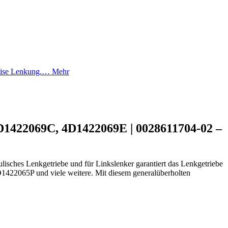
räzise Lenkung.…
Mehr
D1422069C, 4D1422069E | 0028611704-02 –
lisches Lenkgetriebe und für Linkslenker garantiert das Lenkgetriebe
2065P und viele weitere. Mit diesem generalüberholten