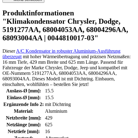
Produktinformationen
"Klimakondensator Chrysler, Dodge,
5191277AA, 68004053AA, 68004296AA,
68093004AA | 0044810017-03"
Dieser
A/C Kondensator in robuster Aluminium-Ausführung
überzeugt
mit hoher Wärmeübertragung und präzisen Netzmaßen:
16 mm Tiefe, 429 mm Breite und 625 mm Länge. Passend für
Fahrzeuge der Marke Chrysler, Dodge, Jeep und kompatibel mit
OE-Nummern 5191277AA, 68004053AA, 68004296AA,
68093004AA. Dieses Modell ist mit Dichtring. Einbauen,
einschalten, wohlfühlen – bestellen Sie jetzt!
Auslass-Ø [mm]:
15.5
Einlass-Ø [mm]:
15.5
Ergänzende Info 2:
mit Dichtring
Material:
Aluminium
Netzbreite [mm]:
429
Netzlänge [mm]:
625
Netztiefe [mm]:
16