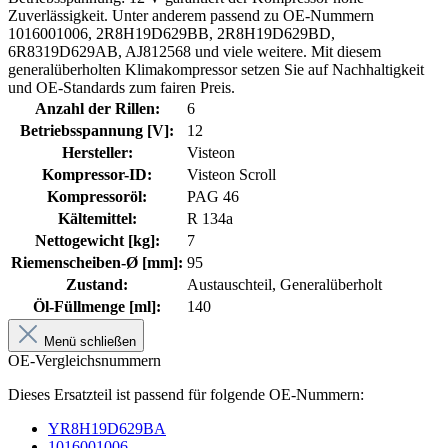
Zuverlässigkeit. Unter anderem passend zu OE-Nummern
1016001006, 2R8H19D629BB, 2R8H19D629BD,
6R8319D629AB, AJ812568 und viele weitere. Mit diesem
generalüberholten Klimakompressor setzen Sie auf Nachhaltigkeit
und OE-Standards zum fairen Preis.
Anzahl der Rillen:
6
Betriebsspannung [V]:
12
Hersteller:
Visteon
Kompressor-ID:
Visteon Scroll
Kompressoröl:
PAG 46
Kältemittel:
R 134a
Nettogewicht [kg]:
7
Riemenscheiben-Ø [mm]:
95
Zustand:
Austauschteil, Generalüberholt
Öl-Füllmenge [ml]:
140
Menü schließen
OE-Vergleichsnummern
Dieses Ersatzteil ist passend für folgende OE-Nummern:
YR8H19D629BA
1016001006