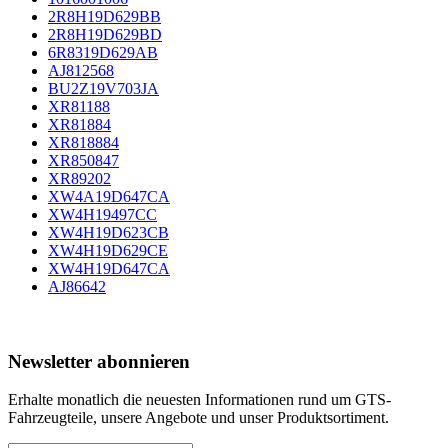
2R8H19D629BB
2R8H19D629BD
6R8319D629AB
AJ812568
BU2Z19V703JA
XR81188
XR81884
XR818884
XR850847
XR89202
XW4A19D647CA
XW4H19497CC
XW4H19D623CB
XW4H19D629CE
XW4H19D647CA
AJ86642
Newsletter abonnieren
Erhalte monatlich die neuesten Informationen rund um GTS-
Fahrzeugteile, unsere Angebote und unser Produktsortiment.