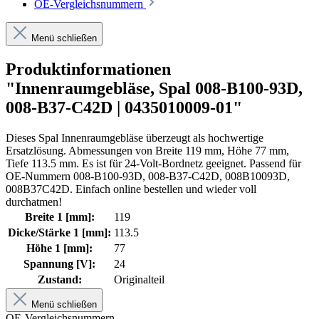
OE-Vergleichsnummern
Menü schließen
Produktinformationen
"Innenraumgebläse, Spal 008-B100-93D,
008-B37-C42D | 0435010009-01"
Dieses Spal Innenraumgebläse überzeugt als hochwertige
Ersatzlösung. Abmessungen von Breite 119 mm, Höhe 77 mm,
Tiefe 113.5 mm. Es ist für 24-Volt-Bordnetz geeignet. Passend für
OE-Nummern 008-B100-93D, 008-B37-C42D, 008B10093D,
008B37C42D. Einfach online bestellen und wieder voll
durchatmen!
Breite 1 [mm]:
119
Dicke/Stärke 1 [mm]:
113.5
Höhe 1 [mm]:
77
Spannung [V]:
24
Zustand:
Originalteil
Menü schließen
OE-Vergleichsnummern