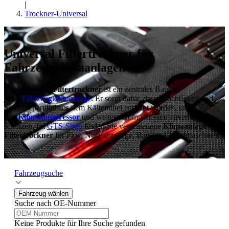
|
Trockner-Universal
Universal Filtertrockner für
Fahrzeugklimaanlagen
Ein
Universal Filtertrockner
ist ein zentrales Bauteil
jeder
Fahrzeugklimaanlage
. Er sorgt dafür, dass Feuchtigkeit und
Schmutzpartikel aus dem Kältemittel entfernt werden, um
den
Klimakompressor
und weitere Komponenten zuverlässig zu
schützen. Im
GTS-Shop
finden Sie verschiedene
Klimaanlage
Filtertrockner
für Pkw, Nutzfahrzeuge, Bau- und Landmaschinen.
Fahrzeugsuche
Fahrzeug wählen
Suche nach OE-Nummer
Keine Produkte für Ihre Suche gefunden