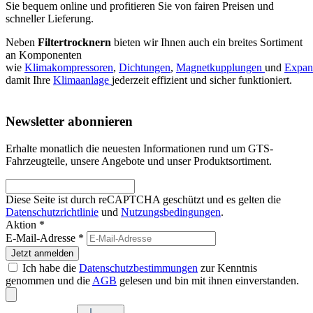
Sie bequem online und profitieren Sie von fairen Preisen und
schneller Lieferung.
Neben
Filtertrocknern
bieten wir Ihnen auch ein breites Sortiment
an Komponenten
wie
Klimakompressoren
,
Dichtungen
,
Magnetkupplungen
und
Expans
damit Ihre
Klimaanlage
jederzeit effizient und sicher funktioniert.
Newsletter abonnieren
Erhalte monatlich die neuesten Informationen rund um GTS-
Fahrzeugteile, unsere Angebote und unser Produktsortiment.
Diese Seite ist durch reCAPTCHA geschützt und es gelten die
Datenschutzrichtlinie
und
Nutzungsbedingungen
.
Aktion *
E-Mail-Adresse
*
Jetzt anmelden
Ich habe die
Datenschutzbestimmungen
zur Kenntnis
genommen und die
AGB
gelesen und bin mit ihnen einverstanden.