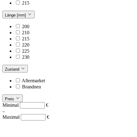
215
Länge [mm]
200
210
215
220
225
230
Zustand
Aftermarket
Brandneu
Preis
Minimal
€
–
Maximal
€